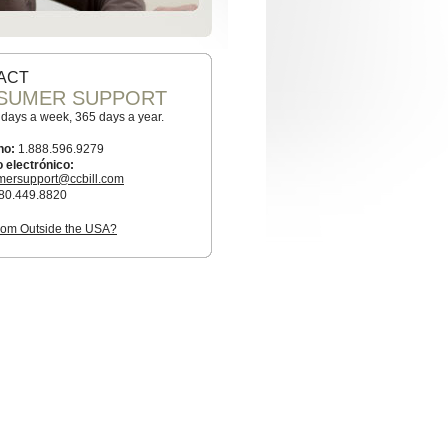
ACT
SUMER SUPPORT
7 days a week, 365 days a year.
no:
1.888.596.9279
 electrónico:
mersupport@ccbill.com
80.449.8820
from Outside the USA?