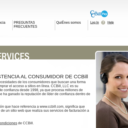
ncia
PREGUNTAS
QuiÉnes somos
Log In
Help
FRECUENTES
STENCIA AL CONSUMIDOR DE CCBill
 necesidades de los consumidores que buscan una forma
prar el acceso a sitios en línea. CCBill, LLC es su
de confianza desde 1998, ya que procesa millones de
se ha ganado la reputación de líder de confianza dentro de
ción que hace referencia a www.ccbill.com, significa que
e un sitio web que realiza sus servicios de facturación a
ondiciones
de CCBill.