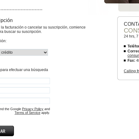
ipción
CONT
e la facturación o cancelar su suscripción, comience
CON
ara buscar su suscripción.
24 hrs, 
ión:
Teléfo
Correo
consu
Fax:
4
s para efectuar una búsqueda
Calling 
and the Google
Privacy Policy
and
Terms of Service
apply.