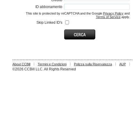
credito
ID abbonamento
This site is protected by reCAPTCHA and the Google
Privacy Policy
and
Terms of Service
apply.
Skip Linked ID's
About CCBill
Termini e Condizioni
Polizza sulla Riservatezza
AUP
©2026 CCBill LLC. All Rights Reserved