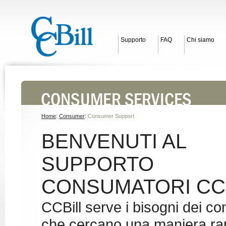
Supporto
FAQ
Chi siamo
Home
:
Consumer
:
Consumer Support
BENVENUTI AL
SUPPORTO
CONSUMATORI CCB
CCBill serve i bisogni dei c
che cercano una maniera rap