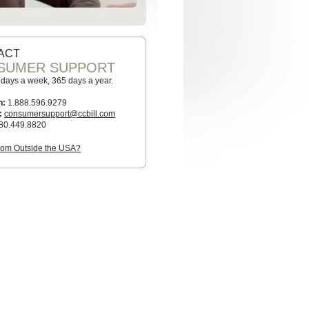
ACT
SUMER SUPPORT
7 days a week, 365 days a year.
n:
1.888.596.9279
:
consumersupport@ccbill.com
80.449.8820
from Outside the USA?