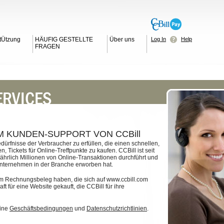
tÜtzung
HÄUFIG GESTELLTE
Über uns
Log In
Help
FRAGEN
M KUNDEN-SUPPORT VON CCBill
ürfnisse der Verbraucher zu erfüllen, die einen schnellen,
ickets für Online-Treffpunkte zu kaufen. CCBill ist seit
jährlich Millionen von Online-Transaktionen durchführt und
Unternehmen in der Branche erworben hat.
em Rechnungsbeleg haben, die sich auf www.ccbill.com
ft für eine Website gekauft, die CCBill für ihre
eine
Geschäftsbedingungen
und
Datenschutzrichtlinien
.