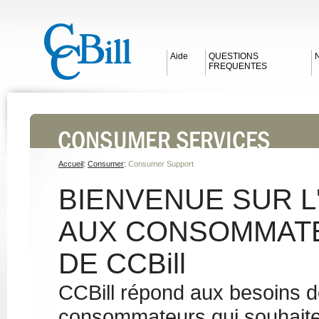
Aide
QUESTIONS
N
FREQUENTES
Accueil
:
Consumer
:
Consumer Support
BIENVENUE SUR L
AUX CONSOMMAT
DE CCBill
CCBill répond aux besoins 
consommateurs qui souhaite